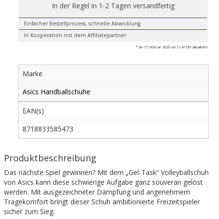
In der Regel in 1-2 Tagen versandfertig
Einfacher Bestellprozess, schnelle Abwicklung.
In Kooperation mit dem Affiliatepartner
* am 17. Februar 2020 um 21:47 Uhr aktualisiert
Marke
Asics Handballschuhe
EAN(s)
8718833585473
Produktbeschreibung
Das nächste Spiel gewinnen? Mit dem „Gel-Task“ Volleyballschuh
von Asics kann diese schwierige Aufgabe ganz souverän gelöst
werden. Mit ausgezeichneter Dämpfung und angenehmem
Tragekomfort bringt dieser Schuh ambitionierte Freizeitspieler
sicher zum Sieg.