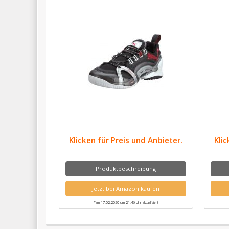
Klicken für Preis und Anbieter.
Klic
Produktbeschreibung
Jetzt bei Amazon kaufen
*am 17.02.2020 um 21:46 Uhr aktualisiert