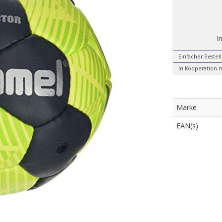
I
Einfacher Bestel
In Kooperation m
Marke
EAN(s)