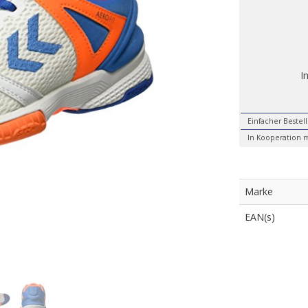
I
Einfacher Bestel
In Kooperation m
Marke
EAN(s)