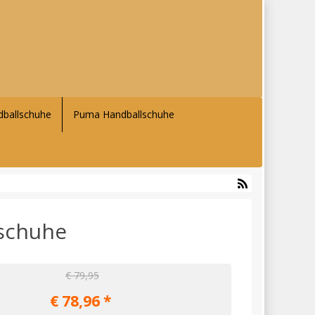
ballschuhe
Puma Handballschuhe
schuhe
€ 79,95
€
78,96
*