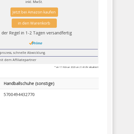
inkl. MwSt.
Jetzt bei Amazon kaufen
in den Warenkorb
n der Regel in 1-2 Tagen versandfertig
lprozess, schnelle Abwicklung.
it dem Affiliatepartner
* am 17. Februar 2020 um 21:46 Uhr aktualisiert
Handballschuhe (sonstige)
5700494432770