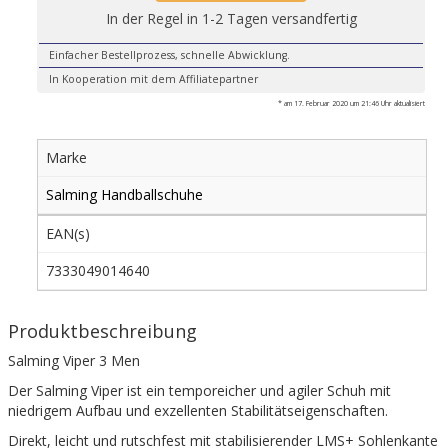
In der Regel in 1-2 Tagen versandfertig
Einfacher Bestellprozess, schnelle Abwicklung.
In Kooperation mit dem Affiliatepartner
* am 17. Februar 2020 um 21:46 Uhr aktualisiert
Marke
Salming Handballschuhe
EAN(s)
7333049014640
Produktbeschreibung
Salming Viper 3 Men
Der Salming Viper ist ein temporeicher und agiler Schuh mit
niedrigem Aufbau und exzellenten Stabilitätseigenschaften.
Direkt, leicht und rutschfest mit stabilisierender LMS+ Sohlenkante