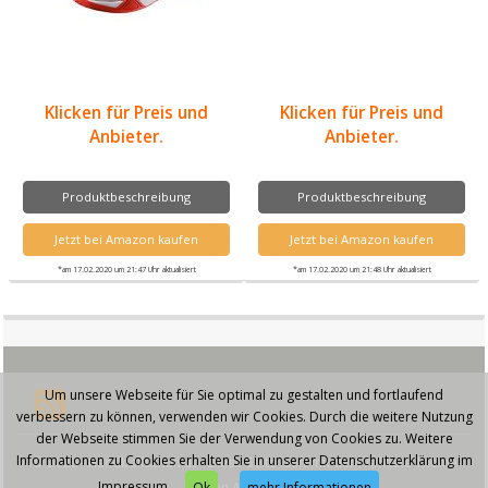
Klicken für Preis und
Klicken für Preis und
Anbieter.
Anbieter.
Produktbeschreibung
Produktbeschreibung
Jetzt bei Amazon kaufen
Jetzt bei Amazon kaufen
*am 17.02.2020 um 21:47 Uhr aktualisiert
*am 17.02.2020 um 21:48 Uhr aktualisiert
Um unsere Webseite für Sie optimal zu gestalten und fortlaufend
verbessern zu können, verwenden wir Cookies. Durch die weitere Nutzung
der Webseite stimmen Sie der Verwendung von Cookies zu. Weitere
Informationen zu Cookies erhalten Sie in unserer Datenschutzerklärung im
© 2026 - Handballschuh.at - Diese Seite läuft mit dem Affiliate Theme
Impressum.
von
AffiliSeo
Ok
mehr Informationen